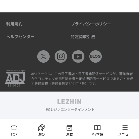
利用規約
プライバシーポリシー
ヘルプセンター
特定商取引法
ABJマークは、この電子書店・電子書籍配信サービスが、著作権者
からコンテンツ使用許諾を得た正規版配信サービスであることを示
す登録商標（登録番号第6091713号）です。
(株)レジンエンターテインメント
TOP
遊び
連載
My本棚
メニュー