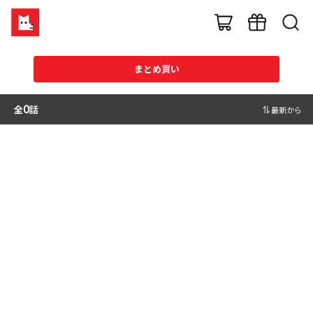
まとめ買い
全
0
話
最新から