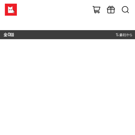
全
0
話
最初から