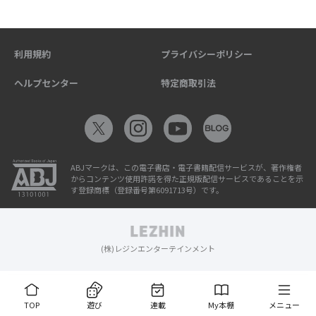
利用規約
プライバシーポリシー
ヘルプセンター
特定商取引法
ABJマークは、この電子書店・電子書籍配信サービスが、著作権者
からコンテンツ使用許諾を得た正規版配信サービスであることを示
す登録商標（登録番号第6091713号）です。
(株)レジンエンターテインメント
TOP
遊び
連載
My本棚
メニュー