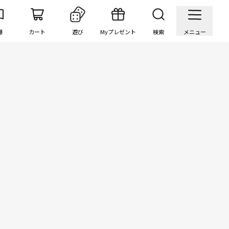
棚
カート
遊び
Myプレゼント
検索
メニュー