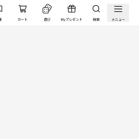
棚
カート
遊び
Myプレゼント
検索
メニュー