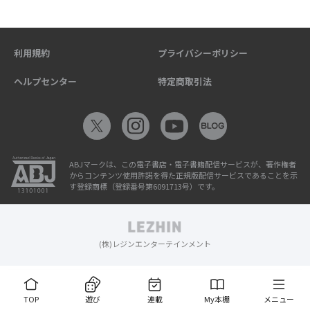
利用規約
プライバシーポリシー
ヘルプセンター
特定商取引法
ABJマークは、この電子書店・電子書籍配信サービスが、著作権者
からコンテンツ使用許諾を得た正規版配信サービスであることを示
す登録商標（登録番号第6091713号）です。
(株)レジンエンターテインメント
TOP
遊び
連載
My本棚
メニュー