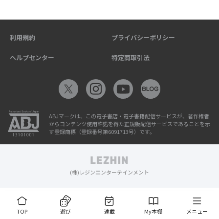
利用規約
プライバシーポリシー
ヘルプセンター
特定商取引法
ABJマークは、この電子書店・電子書籍配信サービスが、著作権者
からコンテンツ使用許諾を得た正規版配信サービスであることを示
す登録商標（登録番号第6091713号）です。
(株)レジンエンターテインメント
TOP
遊び
連載
My本棚
メニュー