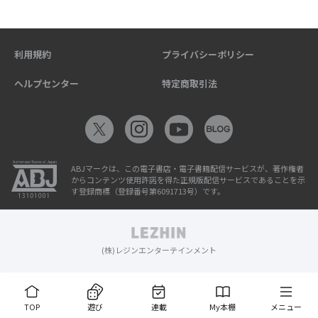
利用規約
プライバシーポリシー
ヘルプセンター
特定商取引法
ABJマークは、この電子書店・電子書籍配信サービスが、著作権者
からコンテンツ使用許諾を得た正規版配信サービスであることを示
す登録商標（登録番号第6091713号）です。
(株)レジンエンターテインメント
TOP
遊び
連載
My本棚
メニュー