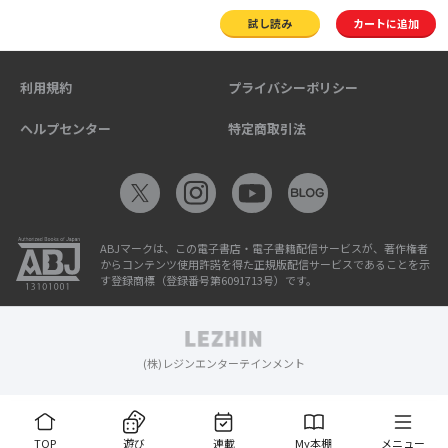
試し読み
カートに追加
利用規約
プライバシーポリシー
ヘルプセンター
特定商取引法
ABJマークは、この電子書店・電子書籍配信サービスが、著作権者
からコンテンツ使用許諾を得た正規版配信サービスであることを示
す登録商標（登録番号第6091713号）です。
(株)レジンエンターテインメント
TOP
遊び
連載
My本棚
メニュー