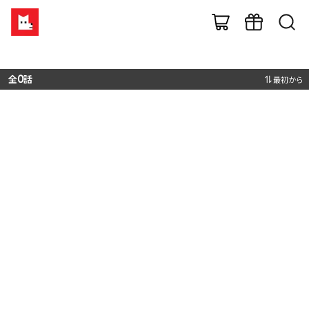
全
0
話
最初から