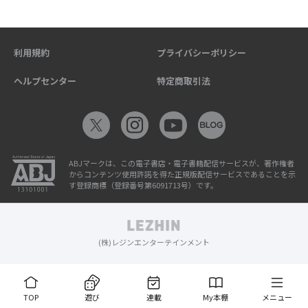
利用規約
プライバシーポリシー
ヘルプセンター
特定商取引法
ABJマークは、この電子書店・電子書籍配信サービスが、著作権者
からコンテンツ使用許諾を得た正規版配信サービスであることを示
す登録商標（登録番号第6091713号）です。
(株)レジンエンターテインメント
TOP
遊び
連載
My本棚
メニュー