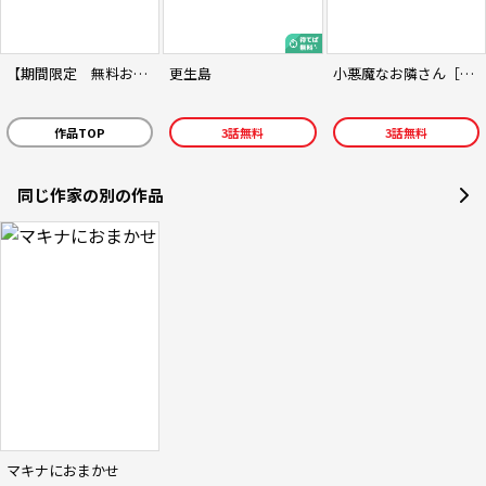
【期間限定 無料お試し版】【単話版】ゾンビのあふれた世界で俺だけが襲われない（フルカラー）
更生島
小悪魔なお隣さん［改訂版］
作品TOP
3
話無料
3
話無料
同じ作家の別の作品
マキナにおまかせ