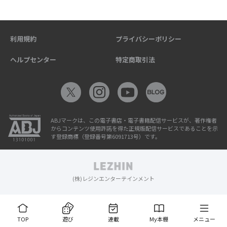
利用規約
プライバシーポリシー
ヘルプセンター
特定商取引法
ABJマークは、この電子書店・電子書籍配信サービスが、著作権者
からコンテンツ使用許諾を得た正規版配信サービスであることを示
す登録商標（登録番号第6091713号）です。
(株)レジンエンターテインメント
TOP
遊び
連載
My本棚
メニュー