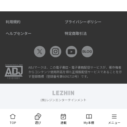
利用規約
プライバシーポリシー
ヘルプセンター
特定商取引法
ABJマークは、この電子書店・電子書籍配信サービスが、著作権者
からコンテンツ使用許諾を得た正規版配信サービスであることを示
す登録商標（登録番号第6091713号）です。
(株)レジンエンターテインメント
TOP
遊び
連載
My本棚
メニュー