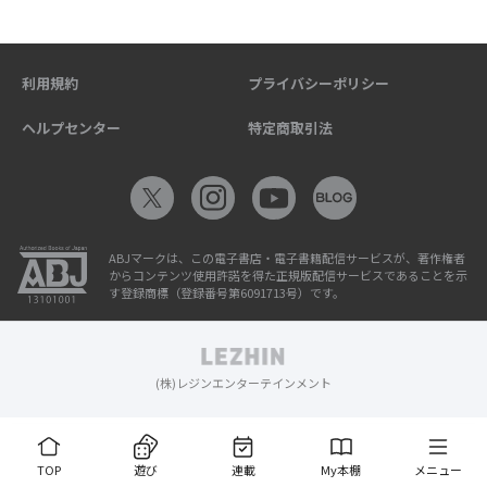
利用規約
プライバシーポリシー
ヘルプセンター
特定商取引法
ABJマークは、この電子書店・電子書籍配信サービスが、著作権者
からコンテンツ使用許諾を得た正規版配信サービスであることを示
す登録商標（登録番号第6091713号）です。
(株)レジンエンターテインメント
TOP
遊び
連載
My本棚
メニュー