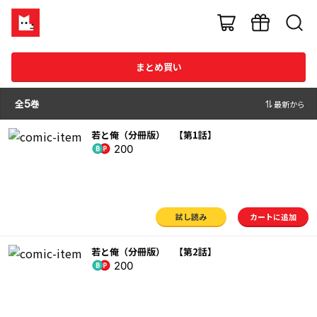
まとめ買い
全
5
巻
最新から
若と俺（分冊版） 【第1話】
200
試し読み
カートに追加
若と俺（分冊版） 【第2話】
200