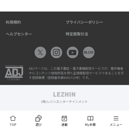
利用規約
プライバシーポリシー
ヘルプセンター
特定商取引法
ABJマークは、この電子書店・電子書籍配信サービスが、著作権者
からコンテンツ使用許諾を得た正規版配信サービスであることを示
す登録商標（登録番号第6091713号）です。
(株)レジンエンターテインメント
TOP
遊び
連載
My本棚
メニュー