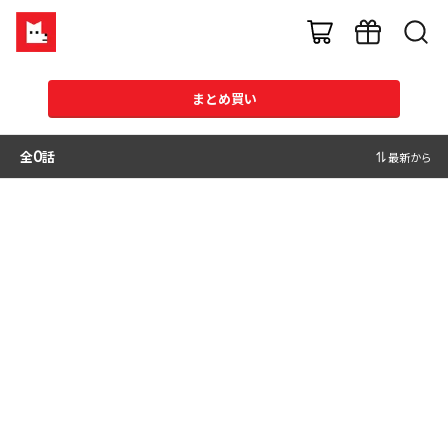
まとめ買い
全
0
話
最新から