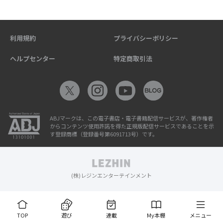
利用規約
プライバシーポリシー
ヘルプセンター
特定商取引法
ABJマークは、この電子書店・電子書籍配信サービスが、著作権者
からコンテンツ使用許諾を得た正規版配信サービスであることを示
す登録商標（登録番号第6091713号）です。
(株)レジンエンターテインメント
TOP
遊び
連載
My本棚
メニュー