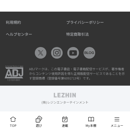
利用規約
プライバシーポリシー
ヘルプセンター
特定商取引法
ABJマークは、この電子書店・電子書籍配信サービスが、著作権者
からコンテンツ使用許諾を得た正規版配信サービスであることを示
す登録商標（登録番号第6091713号）です。
(株)レジンエンターテインメント
TOP
遊び
連載
My本棚
メニュー