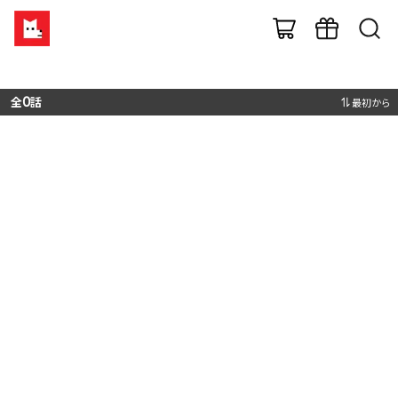
全
0
話
最初から