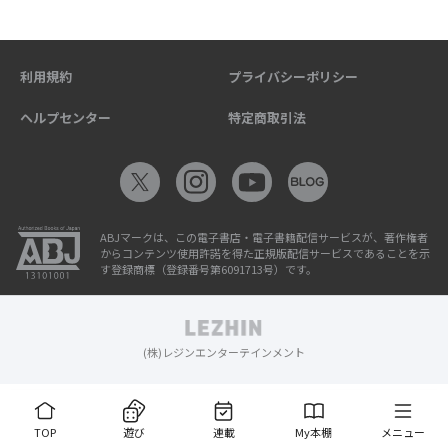
利用規約
プライバシーポリシー
ヘルプセンター
特定商取引法
ABJマークは、この電子書店・電子書籍配信サービスが、著作権者
からコンテンツ使用許諾を得た正規版配信サービスであることを示
す登録商標（登録番号第6091713号）です。
(株)レジンエンターテインメント
TOP
遊び
連載
My本棚
メニュー