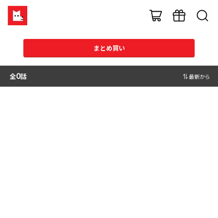
まとめ買い
全
0
話
最新から