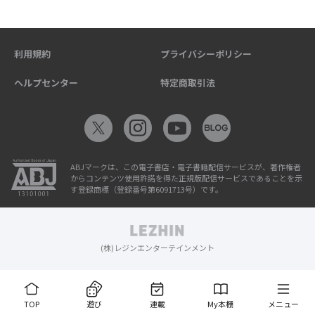
利用規約
プライバシーポリシー
ヘルプセンター
特定商取引法
ABJマークは、この電子書店・電子書籍配信サービスが、著作権者
からコンテンツ使用許諾を得た正規版配信サービスであることを示
す登録商標（登録番号第6091713号）です。
(株)レジンエンターテインメント
TOP
遊び
連載
My本棚
メニュー