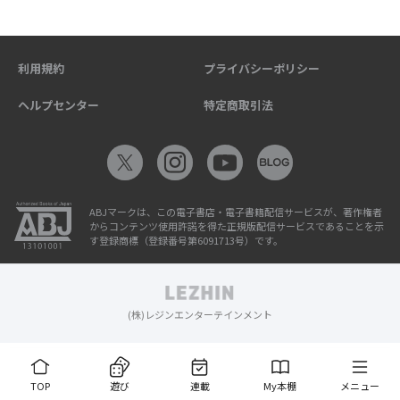
利用規約
プライバシーポリシー
ヘルプセンター
特定商取引法
ABJマークは、この電子書店・電子書籍配信サービスが、著作権者
からコンテンツ使用許諾を得た正規版配信サービスであることを示
す登録商標（登録番号第6091713号）です。
(株)レジンエンターテインメント
TOP
遊び
連載
My本棚
メニュー