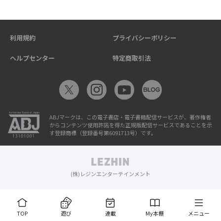
利用規約
プライバシーポリシー
ヘルプセンター
特定商取引法
ABJマークは、この電子書店・電子書籍配信サービスが、著作権者
からコンテンツ使用許諾を得た正規版配信サービスであることを示
す登録商標（登録番号第6091713号）です。
(株)レジンエンターテインメント
TOP
遊び
連載
My本棚
メニュー