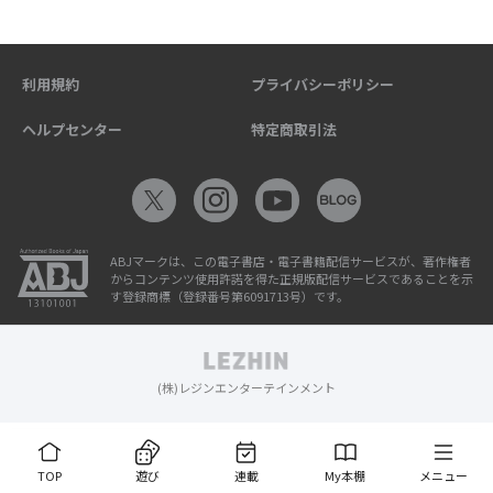
利用規約
プライバシーポリシー
ヘルプセンター
特定商取引法
ABJマークは、この電子書店・電子書籍配信サービスが、著作権者
からコンテンツ使用許諾を得た正規版配信サービスであることを示
す登録商標（登録番号第6091713号）です。
(株)レジンエンターテインメント
TOP
遊び
連載
My本棚
メニュー