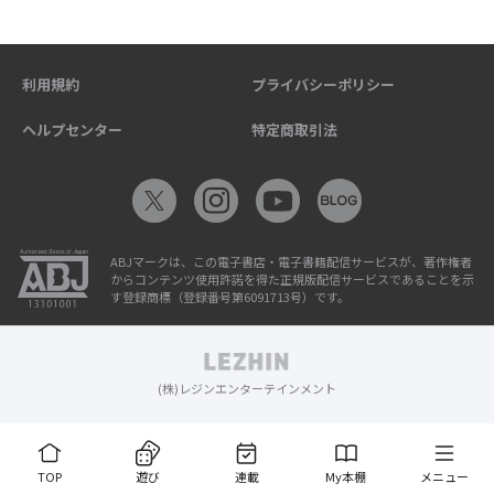
利用規約
プライバシーポリシー
ヘルプセンター
特定商取引法
ABJマークは、この電子書店・電子書籍配信サービスが、著作権者
からコンテンツ使用許諾を得た正規版配信サービスであることを示
す登録商標（登録番号第6091713号）です。
(株)レジンエンターテインメント
TOP
遊び
連載
My本棚
メニュー