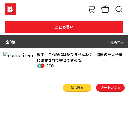
まとめ買い
全
1
巻
最新から
殿下、ご心配には及びませんわ？ 隣国の王太子様
に溺愛されて幸せですので。
200
試し読み
カートに追加