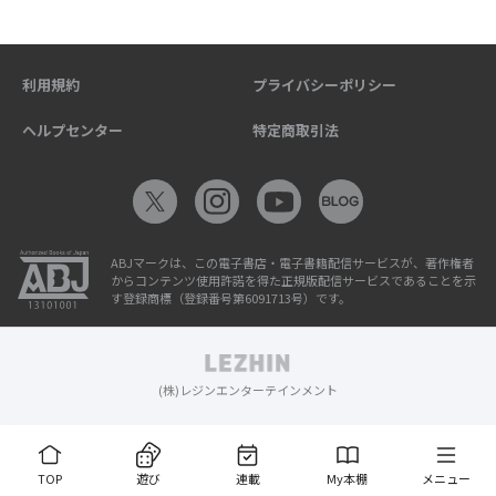
利用規約
プライバシーポリシー
ヘルプセンター
特定商取引法
ABJマークは、この電子書店・電子書籍配信サービスが、著作権者
からコンテンツ使用許諾を得た正規版配信サービスであることを示
す登録商標（登録番号第6091713号）です。
(株)レジンエンターテインメント
TOP
遊び
連載
My本棚
メニュー