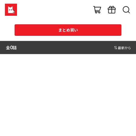
まとめ買い
全
0
話
最新から