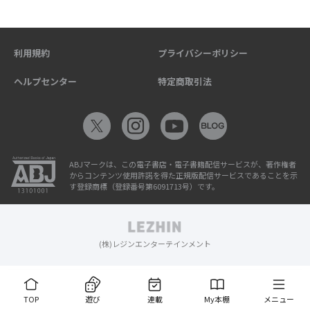
利用規約
プライバシーポリシー
ヘルプセンター
特定商取引法
ABJマークは、この電子書店・電子書籍配信サービスが、著作権者
からコンテンツ使用許諾を得た正規版配信サービスであることを示
す登録商標（登録番号第6091713号）です。
(株)レジンエンターテインメント
TOP
遊び
連載
My本棚
メニュー