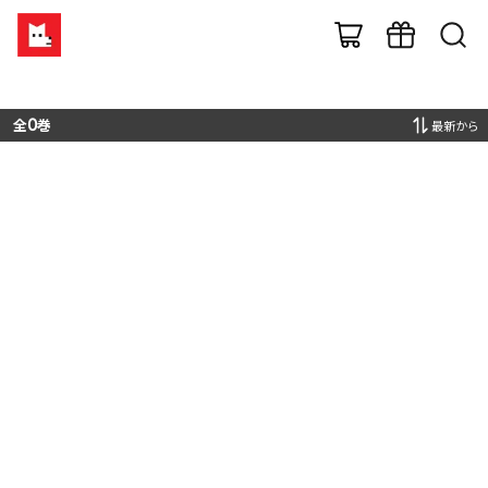
全
0
巻
最新から