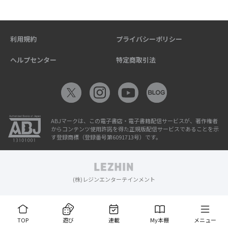
利用規約
プライバシーポリシー
ヘルプセンター
特定商取引法
ABJマークは、この電子書店・電子書籍配信サービスが、著作権者
からコンテンツ使用許諾を得た正規版配信サービスであることを示
す登録商標（登録番号第6091713号）です。
(株)レジンエンターテインメント
TOP
遊び
連載
My本棚
メニュー