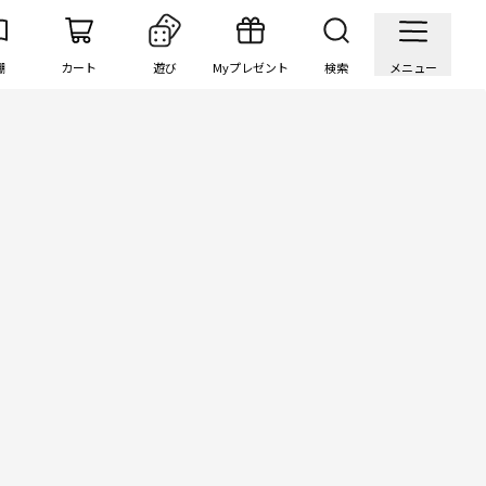
棚
カート
遊び
Myプレゼント
検索
メニュー