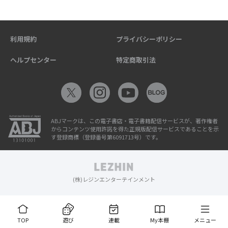
利用規約
プライバシーポリシー
ヘルプセンター
特定商取引法
ABJマークは、この電子書店・電子書籍配信サービスが、著作権者
からコンテンツ使用許諾を得た正規版配信サービスであることを示
す登録商標（登録番号第6091713号）です。
(株)レジンエンターテインメント
TOP
遊び
連載
My本棚
メニュー