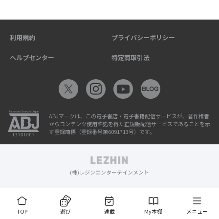
利用規約
プライバシーポリシー
ヘルプセンター
特定商取引法
ABJマークは、この電子書店・電子書籍配信サービスが、著作権者
からコンテンツ使用許諾を得た正規版配信サービスであることを示
す登録商標（登録番号第6091713号）です。
(株)レジンエンターテインメント
TOP
遊び
連載
My本棚
メニュー