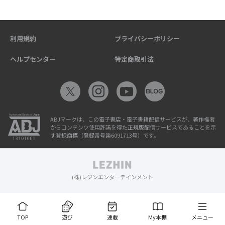
利用規約
プライバシーポリシー
ヘルプセンター
特定商取引法
ABJマークは、この電子書店・電子書籍配信サービスが、著作権者
からコンテンツ使用許諾を得た正規版配信サービスであることを示
す登録商標（登録番号第6091713号）です。
(株)レジンエンターテインメント
TOP
遊び
連載
My本棚
メニュー