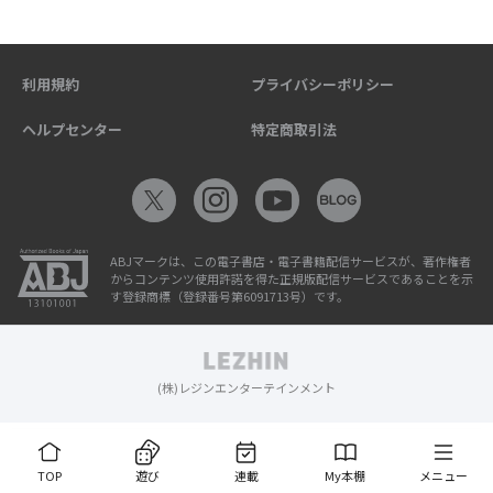
利用規約
プライバシーポリシー
ヘルプセンター
特定商取引法
ABJマークは、この電子書店・電子書籍配信サービスが、著作権者
からコンテンツ使用許諾を得た正規版配信サービスであることを示
す登録商標（登録番号第6091713号）です。
(株)レジンエンターテインメント
TOP
遊び
連載
My本棚
メニュー