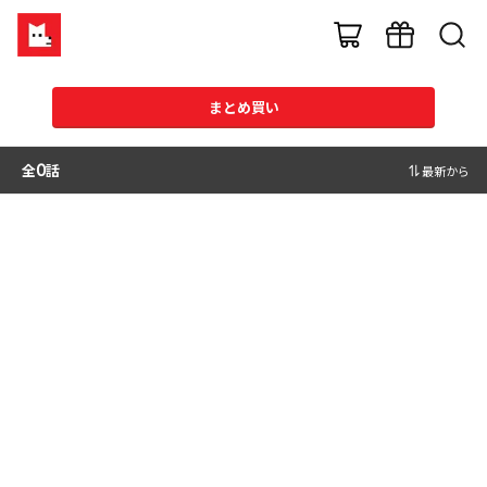
まとめ買い
全
0
話
最新から