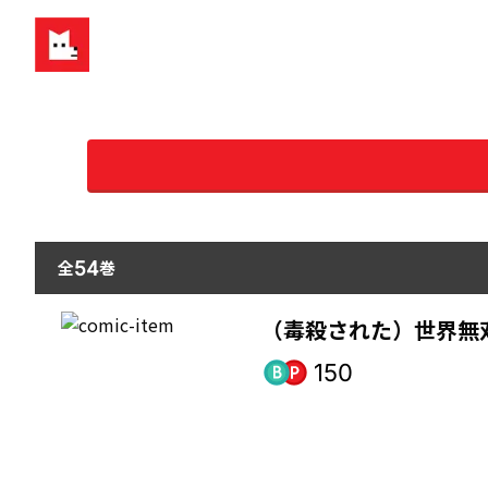
全
巻
54
（毒殺された）世界無
150