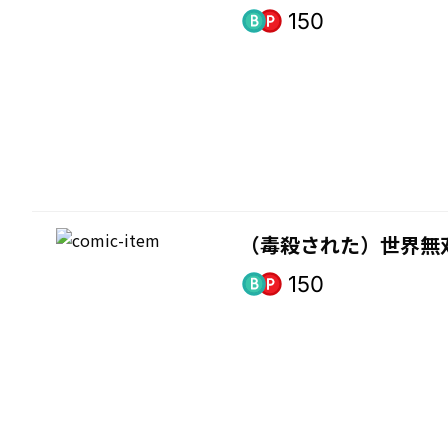
150
（毒殺された）世界無双
150