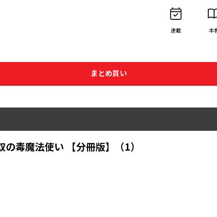
連載
本
まとめ買い
双の毒魔法使い 【分冊版】（1）