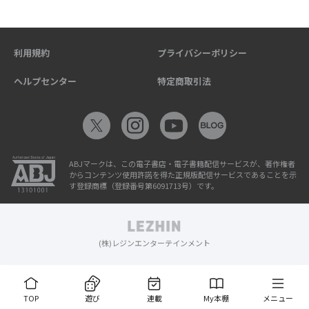
利用規約
プライバシーポリシー
ヘルプセンター
特定商取引法
ABJマークは、この電子書店・電子書籍配信サービスが、著作権者
からコンテンツ使用許諾を得た正規版配信サービスであることを示
す登録商標（登録番号第6091713号）です。
(株)レジンエンターテインメント
TOP
遊び
連載
My本棚
メニュー