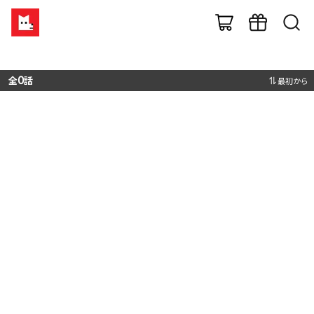
全
0
話
最初から