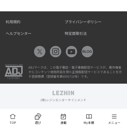
利用規約
プライバシーポリシー
ヘルプセンター
特定商取引法
ABJマークは、この電子書店・電子書籍配信サービスが、著作権者
からコンテンツ使用許諾を得た正規版配信サービスであることを示
す登録商標（登録番号第6091713号）です。
(株)レジンエンターテインメント
TOP
遊び
連載
My本棚
メニュー