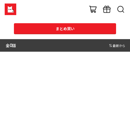
まとめ買い
全
0
話
最新から