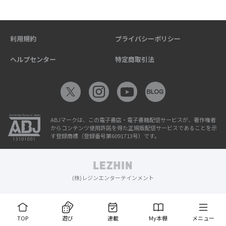
利用規約
プライバシーポリシー
ヘルプセンター
特定商取引法
ABJマークは、この電子書店・電子書籍配信サービスが、著作権者
からコンテンツ使用許諾を得た正規版配信サービスであることを示
す登録商標（登録番号第6091713号）です。
(株)レジンエンターテインメント
TOP
遊び
連載
My本棚
メニュー