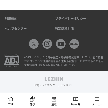
利用規約
プライバシーポリシー
ヘルプセンター
特定商取引法
ABJマークは、この電子書店・電子書籍配信サービスが、著作権者
からコンテンツ使用許諾を得た正規版配信サービスであることを示
す登録商標（登録番号第6091713号）です。
(株)レジンエンターテインメント
TOP
遊び
連載
My本棚
メニュー