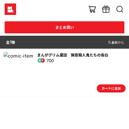
まとめ買い
全
1
巻
最新から
まんがグリム童話 猟奇殺人鬼たちの告白
700
カートに追加