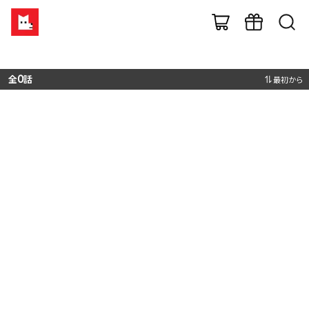
全
0
話
最初から