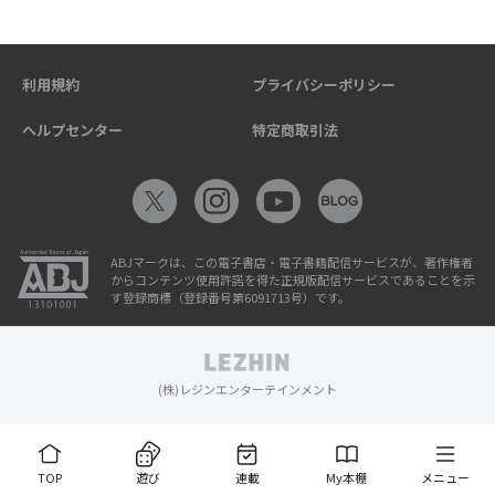
利用規約
プライバシーポリシー
ヘルプセンター
特定商取引法
ABJマークは、この電子書店・電子書籍配信サービスが、著作権者
からコンテンツ使用許諾を得た正規版配信サービスであることを示
す登録商標（登録番号第6091713号）です。
(株)レジンエンターテインメント
TOP
遊び
連載
My本棚
メニュー