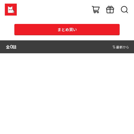
まとめ買い
全
0
話
最新から