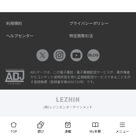
利用規約
プライバシーポリシー
ヘルプセンター
特定商取引法
ABJマークは、この電子書店・電子書籍配信サービスが、著作権者
からコンテンツ使用許諾を得た正規版配信サービスであることを示
す登録商標（登録番号第6091713号）です。
(株)レジンエンターテインメント
TOP
遊び
連載
My本棚
メニュー