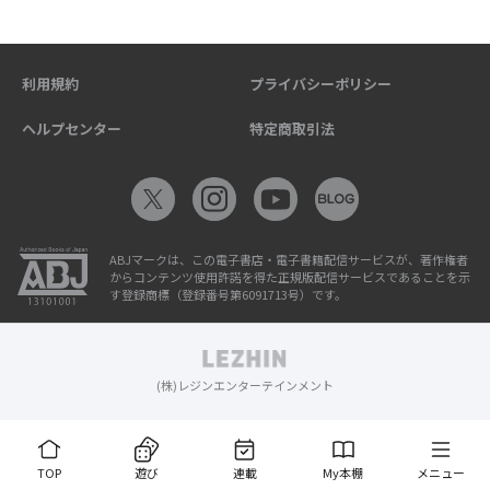
利用規約
プライバシーポリシー
ヘルプセンター
特定商取引法
ABJマークは、この電子書店・電子書籍配信サービスが、著作権者
からコンテンツ使用許諾を得た正規版配信サービスであることを示
す登録商標（登録番号第6091713号）です。
(株)レジンエンターテインメント
TOP
遊び
連載
My本棚
メニュー