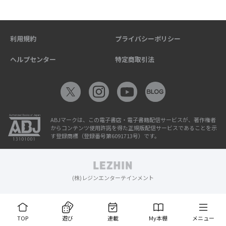
利用規約
プライバシーポリシー
ヘルプセンター
特定商取引法
ABJマークは、この電子書店・電子書籍配信サービスが、著作権者
からコンテンツ使用許諾を得た正規版配信サービスであることを示
す登録商標（登録番号第6091713号）です。
(株)レジンエンターテインメント
TOP
遊び
連載
My本棚
メニュー