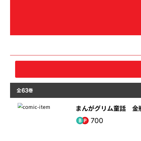
全
巻
63
まんがグリム童話 金
700