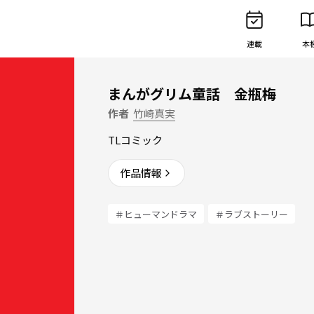
連載
本
まんがグリム童話 金瓶梅
作者
竹崎真実
TLコミック
作品情報
＃ヒューマンドラマ
＃ラブストーリー