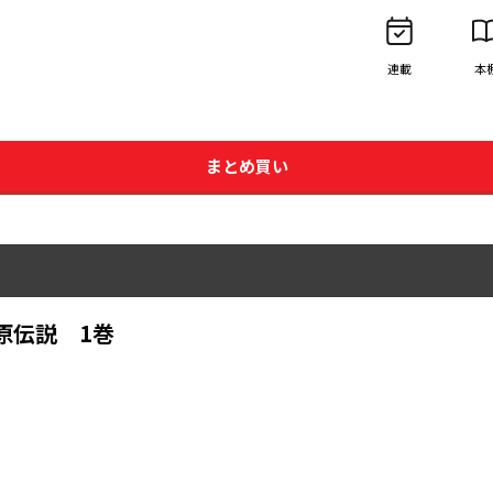
連載
本
まとめ買い
原伝説 1巻