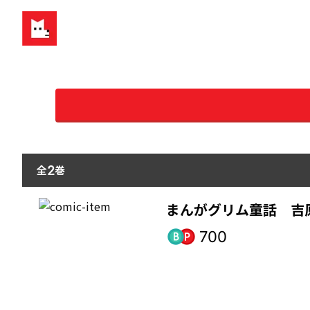
全
巻
2
まんがグリム童話 吉
700