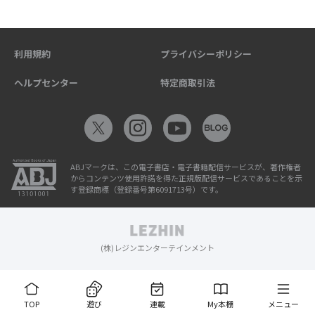
利用規約
プライバシーポリシー
ヘルプセンター
特定商取引法
ABJマークは、この電子書店・電子書籍配信サービスが、著作権者
からコンテンツ使用許諾を得た正規版配信サービスであることを示
す登録商標（登録番号第6091713号）です。
(株)レジンエンターテインメント
TOP
遊び
連載
My本棚
メニュー