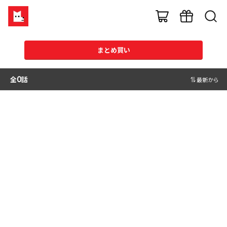
まとめ買い
全
0
話
最新から