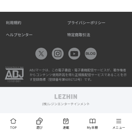
利用規約
プライバシーポリシー
ヘルプセンター
特定商取引法
ABJマークは、この電子書店・電子書籍配信サービスが、著作権者
からコンテンツ使用許諾を得た正規版配信サービスであることを示
す登録商標（登録番号第6091713号）です。
(株)レジンエンターテインメント
TOP
遊び
連載
My本棚
メニュー