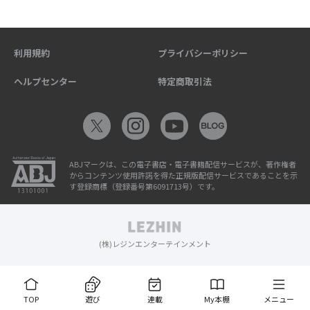
利用規約
プライバシーポリシー
ヘルプセンター
特定商取引法
ABJマークは、この電子書店・電子書籍配信サービスが、著作権者
からコンテンツ使用許諾を得た正規版配信サービスであることを示
す登録商標（登録番号第6091713号）です。
(株)レジンエンターテインメント
TOP
遊び
連載
My本棚
メニュー