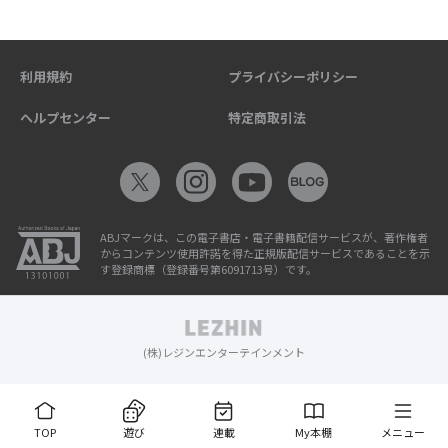
利用規約
プライバシーポリシー
ヘルプセンター
特定商取引法
ABJマークは、この電子書店・電子書籍配信サービスが、著作権者
からコンテンツ使用許諾を得た正規版配信サービスであることを示
す登録商標（登録番号第6091713号）です。
(株)レジンエンターテインメント
TOP
遊び
連載
My本棚
メニュー