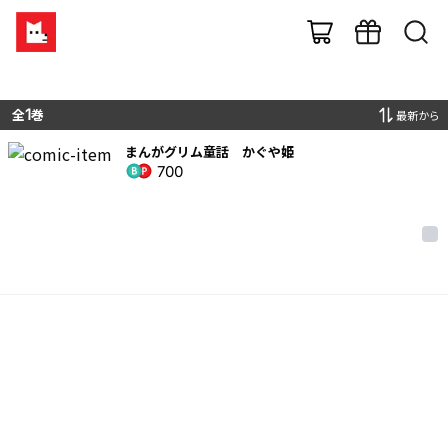
全
1
巻
最新から
まんがグリム童話 かぐや姫
700