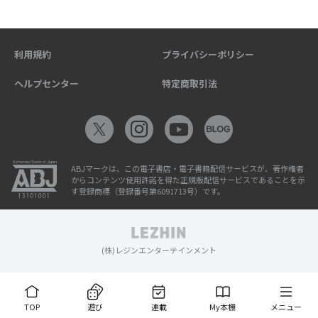
利用規約
プライバシーポリシー
ヘルプセンター
特定商取引法
ABJマークは、この電子書店・電子書籍配信サービスが、著作権者
からコンテンツ使用許諾を得た正規版配信サービスであることを示
す登録商標（登録番号第6091713号）です。
(株)レジンエンターテインメント
TOP
遊び
連載
My本棚
メニュー