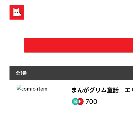
全
巻
1
まんがグリム童話 エ
700