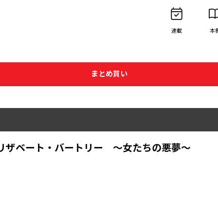
連載
本
まとめ買い
リザベート・バートリー ～女たちの悪夢～