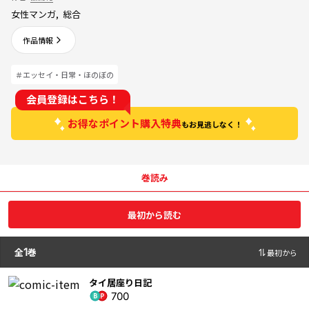
女性マンガ
,
総合
作品情報
＃エッセイ・日常・ほのぼの
会員登録はこちら！
お得なポイント購入特典
もお見逃しなく！
巻読み
最初から読む
全
1
巻
最初から
タイ居座り日記
700