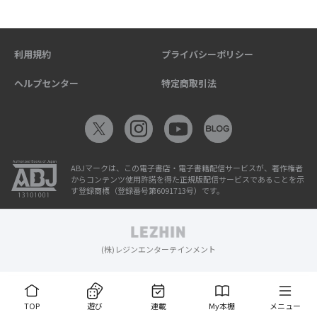
利用規約
プライバシーポリシー
ヘルプセンター
特定商取引法
ABJマークは、この電子書店・電子書籍配信サービスが、著作権者
からコンテンツ使用許諾を得た正規版配信サービスであることを示
す登録商標（登録番号第6091713号）です。
(株)レジンエンターテインメント
TOP
遊び
連載
My本棚
メニュー